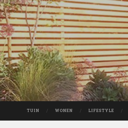
Naar
de
inhoud
springen
Zoeken
TUIN
WONEN
LIFESTYLE