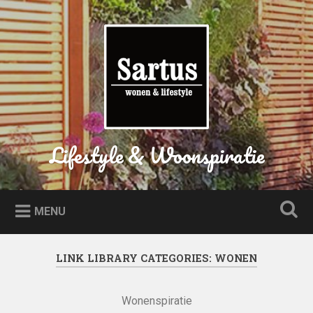
Naar
de
Zoeken
inhoud
springen
Lifestyle & Woonspiratie
MENU
LINK LIBRARY CATEGORIES:
WONEN
Wonenspiratie