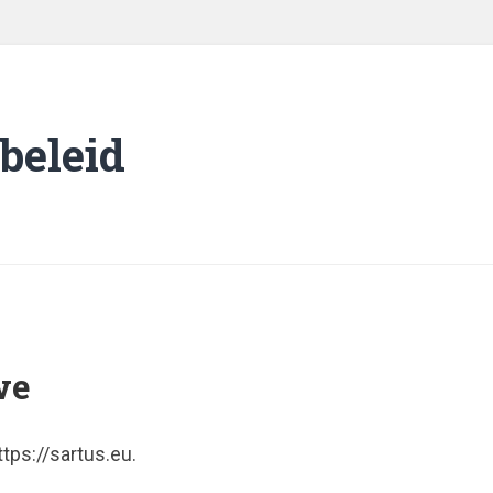
beleid
we
ttps://sartus.eu.