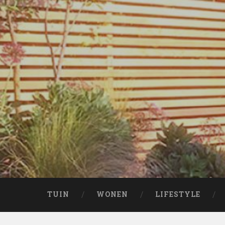
Naar
de
inhoud
springen
Zoeken
TUIN
WONEN
LIFESTYLE