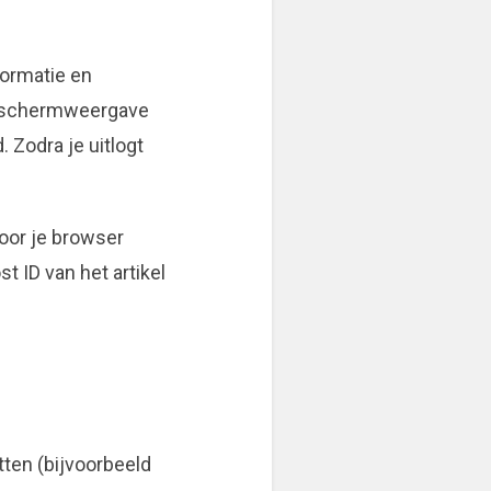
formatie en
or schermweergave
. Zodra je uitlogt
door je browser
t ID van het artikel
ten (bijvoorbeeld