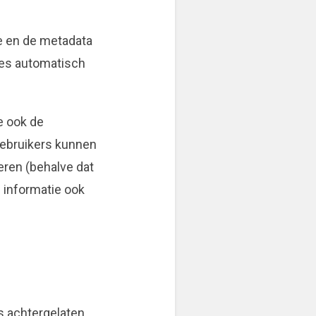
ie en de metadata
ies automatisch
e ook de
 gebruikers kunnen
eren (behalve dat
 informatie ook
s achtergelaten,