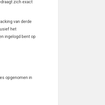
edraagt zich exact
racking van derde
lusief het
en ingelogd bent op
dres opgenomen in