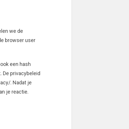
elen we de
 de browser user
t ook een hash
. De privacybeleid
vacy/. Nadat je
an je reactie.