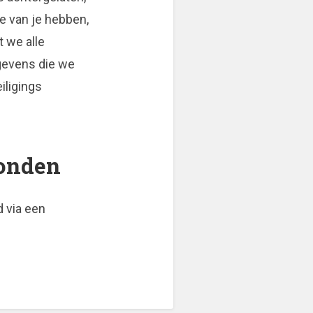
e van je hebben,
t we alle
egevens die we
iligings
zonden
 via een