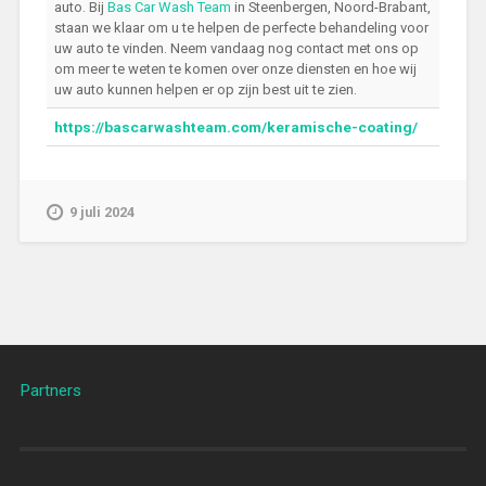
auto. Bij
Bas Car Wash Team
in Steenbergen, Noord-Brabant,
staan we klaar om u te helpen de perfecte behandeling voor
uw auto te vinden. Neem vandaag nog contact met ons op
om meer te weten te komen over onze diensten en hoe wij
uw auto kunnen helpen er op zijn best uit te zien.
https://bascarwashteam.com/keramische-coating/
9 juli 2024
Partners