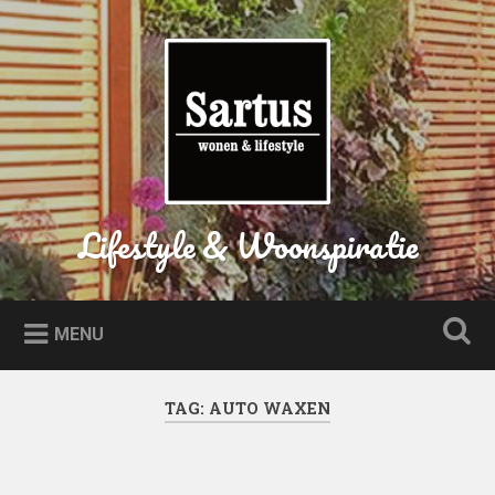
Naar
de
Zoeken
inhoud
springen
Lifestyle & Woonspiratie
MENU
TAG:
AUTO WAXEN