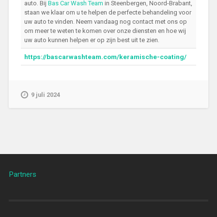
auto. Bij
Bas Car Wash Team
in Steenbergen, Noord-Brabant,
staan we klaar om u te helpen de perfecte behandeling voor
uw auto te vinden. Neem vandaag nog contact met ons op
om meer te weten te komen over onze diensten en hoe wij
uw auto kunnen helpen er op zijn best uit te zien.
https://bascarwashteam.com/keramische-coating/
9 juli 2024
Partners