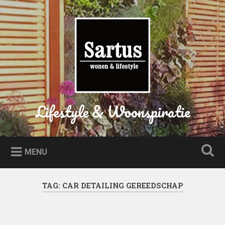
Naar
de
Zoeken
inhoud
springen
Lifestyle & Woonspiratie
MENU
TAG:
CAR DETAILING GEREEDSCHAP