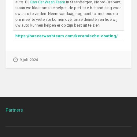
auto. Bij
Bas Car Wash Team
in Steenbergen, Noord-Brabant,
staan we klaar om u te helpen de perfecte behandeling voor
uw auto te vinden. Neem vandaag nog contact met ons op
om meer te weten te komen over onze diensten en hoe wij
uw auto kunnen helpen er op zijn best uit te zien.
https://bascarwashteam.com/keramische-coating/
9 juli 2024
Partners