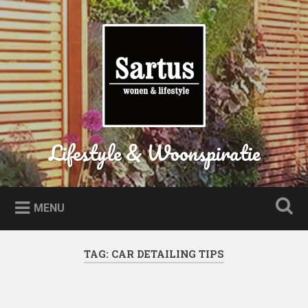
Naar
de
Zoeken
inhoud
springen
Lifestyle & Woonspiratie
MENU
TAG:
CAR DETAILING TIPS