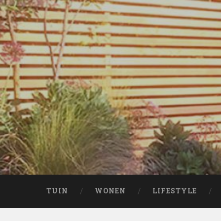
Naar
de
inhoud
springen
Zoeken
TUIN
WONEN
LIFESTYLE