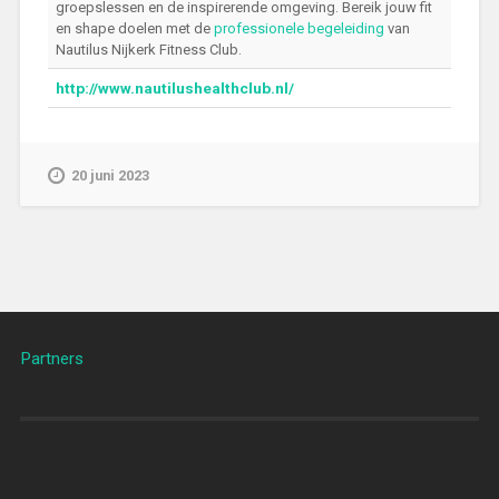
groepslessen en de inspirerende omgeving. Bereik jouw fit
en shape doelen met de
professionele begeleiding
van
Nautilus Nijkerk Fitness Club.
http://www.nautilushealthclub.nl/
20 juni 2023
Partners