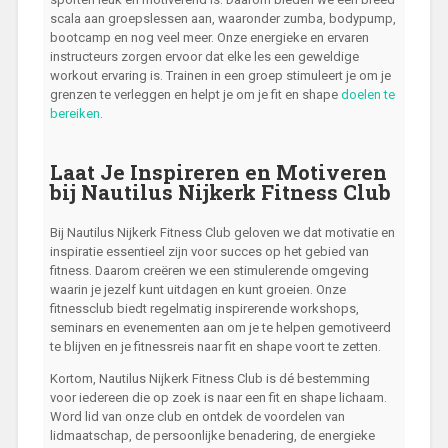
scala aan groepslessen aan, waaronder zumba, bodypump,
bootcamp en nog veel meer. Onze energieke en ervaren
instructeurs zorgen ervoor dat elke les een geweldige
workout ervaring is. Trainen in een groep stimuleert je om je
grenzen te verleggen en helpt je om je fit en shape
doelen te
bereiken
.
Laat Je Inspireren en Motiveren
bij Nautilus Nijkerk Fitness Club
Bij Nautilus Nijkerk Fitness Club geloven we dat motivatie en
inspiratie essentieel zijn voor succes op het gebied van
fitness. Daarom creëren we een stimulerende omgeving
waarin je jezelf kunt uitdagen en kunt groeien. Onze
fitnessclub biedt regelmatig inspirerende workshops,
seminars en evenementen aan om je te helpen gemotiveerd
te blijven en je fitnessreis naar fit en shape voort te zetten.
Kortom, Nautilus Nijkerk Fitness Club is dé bestemming
voor iedereen die op zoek is naar een fit en shape lichaam.
Word lid van onze club en ontdek de voordelen van
lidmaatschap, de persoonlijke benadering, de energieke