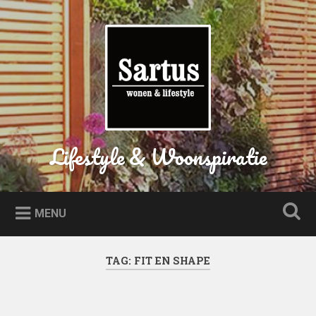
Naar
de
Zoeken
inhoud
springen
Lifestyle & Woonspiratie
MENU
TAG:
FIT EN SHAPE