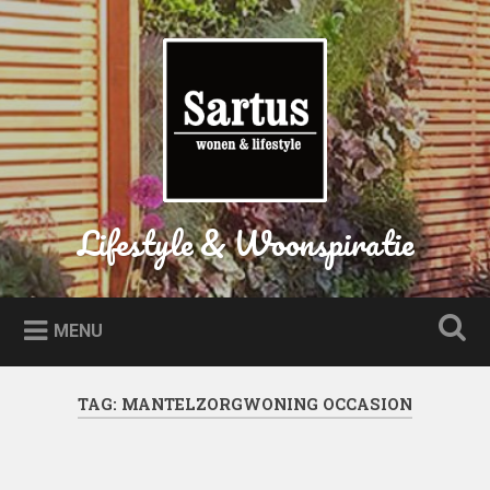
Naar
de
Zoeken
inhoud
springen
Lifestyle & Woonspiratie
MENU
TAG:
MANTELZORGWONING OCCASION