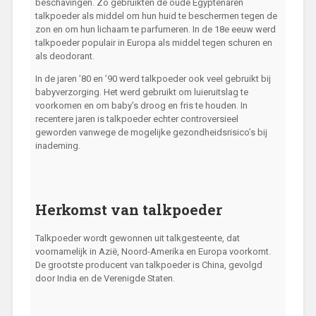
beschavingen. Zo gebruikten de oude Egyptenaren
talkpoeder als middel om hun huid te beschermen tegen de
zon en om hun lichaam te parfumeren. In de 18e eeuw werd
talkpoeder populair in Europa als middel tegen schuren en
als deodorant.
In de jaren ’80 en ’90 werd talkpoeder ook veel gebruikt bij
babyverzorging. Het werd gebruikt om luieruitslag te
voorkomen en om baby’s droog en fris te houden. In
recentere jaren is talkpoeder echter controversieel
geworden vanwege de mogelijke gezondheidsrisico’s bij
inademing.
Herkomst van talkpoeder
Talkpoeder wordt gewonnen uit talkgesteente, dat
voornamelijk in Azië, Noord-Amerika en Europa voorkomt.
De grootste producent van talkpoeder is China, gevolgd
door India en de Verenigde Staten.