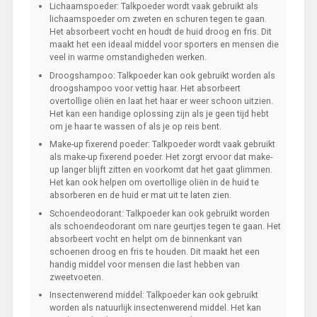
Lichaamspoeder: Talkpoeder wordt vaak gebruikt als
lichaamspoeder om zweten en schuren tegen te gaan.
Het absorbeert vocht en houdt de huid droog en fris. Dit
maakt het een ideaal middel voor sporters en mensen die
veel in warme omstandigheden werken.
Droogshampoo: Talkpoeder kan ook gebruikt worden als
droogshampoo voor vettig haar. Het absorbeert
overtollige oliën en laat het haar er weer schoon uitzien.
Het kan een handige oplossing zijn als je geen tijd hebt
om je haar te wassen of als je op reis bent.
Make-up fixerend poeder: Talkpoeder wordt vaak gebruikt
als make-up fixerend poeder. Het zorgt ervoor dat make-
up langer blijft zitten en voorkomt dat het gaat glimmen.
Het kan ook helpen om overtollige oliën in de huid te
absorberen en de huid er mat uit te laten zien.
Schoendeodorant: Talkpoeder kan ook gebruikt worden
als schoendeodorant om nare geurtjes tegen te gaan. Het
absorbeert vocht en helpt om de binnenkant van
schoenen droog en fris te houden. Dit maakt het een
handig middel voor mensen die last hebben van
zweetvoeten.
Insectenwerend middel: Talkpoeder kan ook gebruikt
worden als natuurlijk insectenwerend middel. Het kan