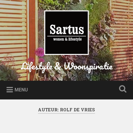
Naar
de
Zoeken
inhoud
springen
Lifestyle & Woonspiratie
MENU
AUTEUR:
ROLF DE VRIES