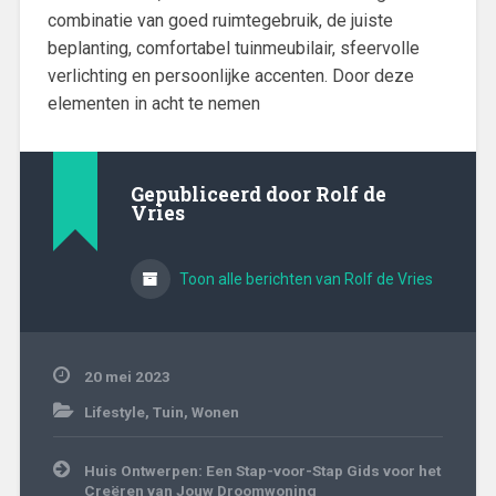
combinatie van goed ruimtegebruik, de juiste
beplanting, comfortabel tuinmeubilair, sfeervolle
verlichting en persoonlijke accenten. Door deze
elementen in acht te nemen
Gepubliceerd door
Rolf de
Vries
Toon alle berichten van Rolf de Vries
20 mei 2023
Lifestyle
,
Tuin
,
Wonen
Bericht
Huis Ontwerpen: Een Stap-voor-Stap Gids voor het
navigatie
Creëren van Jouw Droomwoning