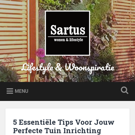
Naar
de
Zoeken
inhoud
springen
Lifestyle & Woonspiratie
MENU
5 Essentiële Tips Voor Jouw
Perfecte Tuin Inrichting