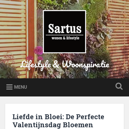
Naar
de
Zoeken
inhoud
springen
Lifestyle & Woonspiratie
MENU
Liefde in Bloei: De Perfecte
Valentijnsdag Bloemen