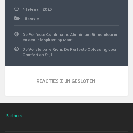
4 februari 2025
Lifestyle
Bericht
De Perfecte Combinatie: Aluminium Binnendeuren
navigatie
en een Inloopkast op Maat
De Verstelbare Riem: De Perfecte Oplossing voor
Comfort en Stijl
REACTIES ZIJN GESLOTEN.
Partners