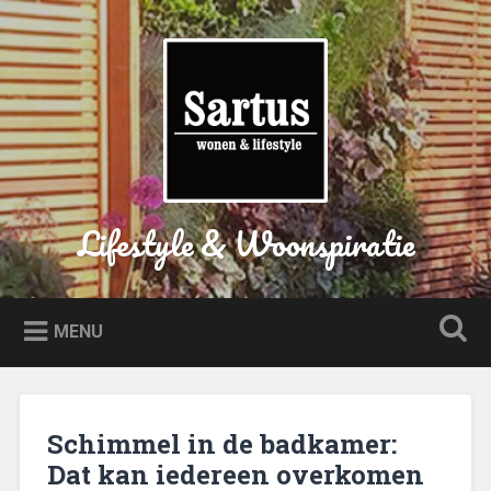
Naar
de
Zoeken
inhoud
springen
Lifestyle & Woonspiratie
MENU
Schimmel in de badkamer:
Dat kan iedereen overkomen