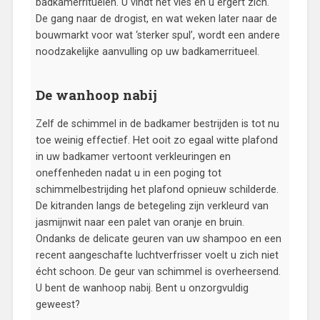
badkamerrituelen. U vindt het vies en u ergert zich.
De gang naar de drogist, en wat weken later naar de
bouwmarkt voor wat ‘sterker spul’, wordt een andere
noodzakelijke aanvulling op uw badkamerritueel.
De wanhoop nabij
Zelf de schimmel in de badkamer bestrijden is tot nu
toe weinig effectief. Het ooit zo egaal witte plafond
in uw badkamer vertoont verkleuringen en
oneffenheden nadat u in een poging tot
schimmelbestrijding het plafond opnieuw schilderde.
De kitranden langs de betegeling zijn verkleurd van
jasmijnwit naar een palet van oranje en bruin.
Ondanks de delicate geuren van uw shampoo en een
recent aangeschafte luchtverfrisser voelt u zich niet
écht schoon. De geur van schimmel is overheersend.
U bent de wanhoop nabij. Bent u onzorgvuldig
geweest?