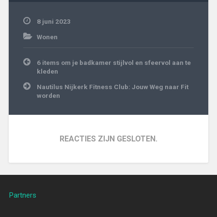
8 juni 2023
Wonen
Bericht
6 items om je badkamer stijlvol en sfeervol aan te
navigatie
kleden
Nautilus Nijkerk Fitness Club: Jouw Weg naar Fit
worden
REACTIES ZIJN GESLOTEN.
Partners