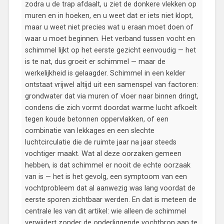
zodra u de trap afdaalt, u ziet de donkere vlekken op
muren en in hoeken, en u weet dat er iets niet klopt,
maar u weet niet precies wat u eraan moet doen of
waar u moet beginnen. Het verband tussen vocht en
schimmel lijkt op het eerste gezicht eenvoudig — het
is te nat, dus groeit er schimmel — maar de
werkelijkheid is gelaagder. Schimmel in een kelder
ontstaat vrijwel altijd uit een samenspel van factoren:
grondwater dat via muren of vloer naar binnen dringt,
condens die zich vormt doordat warme lucht afkoelt
tegen koude betonnen oppervlakken, of een
combinatie van lekkages en een slechte
luchtcirculatie die de ruimte jaar na jaar steeds
vochtiger maakt. Wat al deze oorzaken gemeen
hebben, is dat schimmel er nooit de echte oorzaak
van is — het is het gevolg, een symptoom van een
vochtprobleem dat al aanwezig was lang voordat de
eerste sporen zichtbaar werden. En dat is meteen de
centrale les van dit artikel: wie alleen de schimmel
verwijdert zonder de onderliggende vochtbron aan te