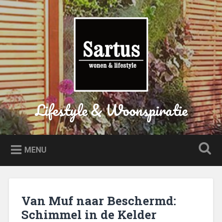
Naar
de
Zoeken
inhoud
springen
Lifestyle & Woonspiratie
MENU
Van Muf naar Beschermd:
Schimmel in de Kelder