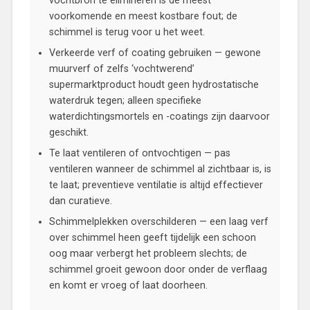
vochtbron te elimineren is de meest
voorkomende en meest kostbare fout; de
schimmel is terug voor u het weet.
Verkeerde verf of coating gebruiken — gewone
muurverf of zelfs ‘vochtwerend’
supermarktproduct houdt geen hydrostatische
waterdruk tegen; alleen specifieke
waterdichtingsmortels en -coatings zijn daarvoor
geschikt.
Te laat ventileren of ontvochtigen — pas
ventileren wanneer de schimmel al zichtbaar is, is
te laat; preventieve ventilatie is altijd effectiever
dan curatieve.
Schimmelplekken overschilderen — een laag verf
over schimmel heen geeft tijdelijk een schoon
oog maar verbergt het probleem slechts; de
schimmel groeit gewoon door onder de verflaag
en komt er vroeg of laat doorheen.