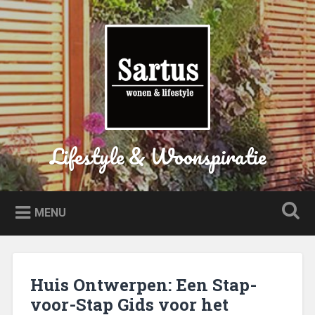
Naar
de
Zoeken
inhoud
springen
Lifestyle & Woonspiratie
MENU
Huis Ontwerpen: Een Stap-
voor-Stap Gids voor het